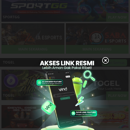
SPORTGG
PLAY NOW
MAIN SEKARANG
MAIN SEKARANG
TOGEL
Lihat Semua
TOGEL
PLAY NOW