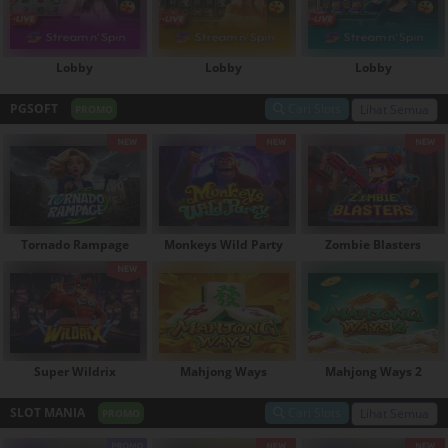
Lobby
Lobby
Lobby
PGSOFT
Cari Slots
Lihat Semua
PROMO
Tornado Rampage
Monkeys Wild Party
Zombie Blasters
Super Wildrix
Mahjong Ways
Mahjong Ways 2
SLOT MANIA
Cari Slots
Lihat Semua
PROMO