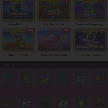
Satoshi Spins
Psycho Heroes
Tipsy Yeti Megaways
Rabbit Heist
Pure Sweet Mania
Cosmic Fruits
PROVIDER
IDNSlot
Pragmatic
Stream N Spin
eLottery
PGSoft
Slot Mania