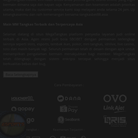
bermain dimana saja dan kapan saja. Kenyamanan dan keamanan adalah prioritas
utama, maka dari itu customer service kami siap melayani anda selama 24 jam. Uji
ketangkasanmu dan raih kemenangan bersama tangkasbet88.asia
Main MM Tangkas Terbaik dan Terpercaya Asia
Selamat datang di situs MegaTangkas platform penyedia layanan judi online
terbaik di Asia. Agen resmi judi bola SBOBET dengan permainan terlengkap
lainnya seperti slots, esports, tembak ikan, poker, mm tangkas, idnlive, live casino,
toto dan masih banyak lagi. Seluruh permainan telah di desain dengan apik untuk
menampilkan pengalaman bermain menakjubkan bagi member. MegaTangkas
telah dilengkapi dengan sistem enkripsi tercepat sehingga menjadi situs
berkualitas bebas dari bug.
Baca Selengkapnya
Cara Pembayaran :
Dukungan Perangkat :
Keamanan Terjamin :