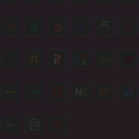
JDB
FaChai
PP Pop
Playtech
No Limit City
PP 98% RTP
FastSpin
Microgaming
Habanero
Playstar
5G Games
Red Tiger (Ev
Penguin King
Jili Gaming
TTG
Skywind
CQ9
PlayNGo
Joker Gaming
GMW
Reevo
Netent
Mannaplay
ClotPlay
Live22
Gameplay
BTG